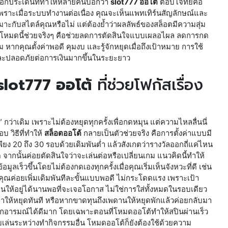
ณ์อีกประเด็นที่ทำให้หลายคนบอกว่า
slot777 ออโต้
ตอบโจทย์คือ
ราะเมื่อระบบทำงานต่อเนื่อง คุณจะเห็นแพทเทิร์นสัญลักษณ์และ
หมาะกับสไตล์คุณหรือไม่ แต่ต้องย้ำว่าผลลัพธ์ของสล็อตมีความสุ่ม
ี่โหมดนี้ช่วยจริงๆ คือช่วยลดการตัดสินใจแบบเผลอไผล ลดการกด
 หากคุณตั้งค่าพอดี คุมงบ และรู้จักหยุดเมื่อถึงเป้าหมาย การใช้
และปลอดภัยต่อการเงินมากขึ้นในระยะยาว
slot777 ออโต้
ที่ช่วยโฟกัสเรื่อง
” กว่าเดิม เพราะไม่ต้องหยุดทุกครั้งเพื่อกดหมุน แต่ความไหลลื่นนี่
บ วิธีที่ทำให้
สล็อตออโต้
กลายเป็นตัวช่วยจริง คือการตั้งค่าแบบมี
ยง 20 ถึง 30 รอบด้วยเดิมพันต่ำ แล้วสังเกตว่ารางวัลออกถี่แค่ไหน
 จากนั้นค่อยตัดสินใจว่าจะเล่นต่อหรือเปลี่ยนเกม แนวคิดนี้ทำให้
ูลเร็วขึ้นโดยไม่ต้องกดเองทุกครั้งเมื่อคุณเริ่มเห็นจังหวะที่ดี เช่น
ัส คุณค่อยเพิ่มเดิมพันทีละขั้นแบบพอดี ไม่กระโดดแรง เพราะเป้า
ห้อยู่ได้นานพอที่จะเจอโอกาส ไม่ใช่การใส่ทั้งหมดในรอบเดียว
าให้หยุดทันที หรือหากขาดทุนถึงเพดานให้หยุดพักแล้วค่อยกลับมา
ิดจากอารมณ์ได้ดีมาก โดยเฉพาะตอนที่โหมดออโต้ทำให้สปินผ่านเร็ว
อบเล่นระหว่างทำกิจกรรมอื่น โหมดออโต้ก็ยังต้องใช้ด้วยความ