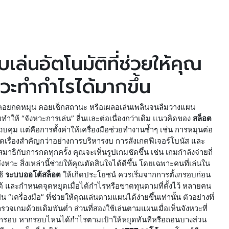
เล่นอัตโนมัติที่ช่วยให้คุณ
วะทำกำไรได้มากขึ้น
ต้องคอยกดหมุน คอยเช็กสถานะ หรือเผลอเล่นเพลินจนลืมวางแผน
ยทำให้ “จังหวะการเล่น” ลื่นและต่อเนื่องกว่าเดิม แนวคิดของ
สล็อต
ม แต่คือการตั้งค่าให้เครื่องมือช่วยทำงานซ้ำๆ เช่น การหมุนต่อ
คิดเรื่องสำคัญกว่าอย่างการบริหารงบ การสังเกตฟีเจอร์โบนัส และ
ธิกับการกดทุกครั้ง คุณจะเห็นรูปเกมชัดขึ้น เช่น เกมกำลังจ่ายถี่
ังหวะ สิ่งเหล่านี้ช่วยให้คุณตัดสินใจได้ดีขึ้น โดยเฉพาะคนที่เล่นใน
ช้
ระบบออโต้สล็อต
ให้เกิดประโยชน์ ควรเริ่มจากการตั้งกรอบก่อน
และกำหนดจุดหยุดเมื่อได้กำไรหรือขาดทุนตามที่ตั้งไว้ หลายคน
“เครื่องมือ” ที่ช่วยให้คุณเล่นตามแผนได้ง่ายขึ้นเท่านั้น ตัวอย่างที่
ำรวจเกมด้วยเดิมพันต่ำ ส่วนที่สองใช้เล่นตามแผนเมื่อเห็นจังหวะที่
เกินกรอบ หากรอบไหนได้กำไรตามเป้าให้หยุดทันทีหรือถอนบางส่วน