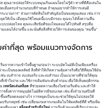
ัส คุณอาจปล่อยให้ระบบหมุนเกินแผนโดยไม่รู้ตัว ทางที่ดีคือเล่นใน
แล้วปิดเมื่อครบจำนวนรอบที่กำหนด ถ้าคุณอยากทำให้การเล่นมี
 “กระบวนการ” ส่วนการตัดสินใจสำคัญยังเป็นของคุณเสมอ เช่น การ
ดให้เป็น เมื่อคุณใช้โหมดนี้แบบมีกรอบ คุณจะได้ทั้งความลื่น
แบบปล่อยไหล คุณจะเสียข้อดีของโหมดออโต้ไปทันที สรุปคือ
ผนได้ง่ายขึ้น และนั่นคือสิ่งที่ช่วยให้การเล่นของคุณ “คมขึ้น”
้มค่าที่สุด พร้อมแนวทางจัดการ
ิ่มจากความเข้าใจพื้นฐานก่อนว่า ระบบอัตโนมัติเป็นเพียงเครื่อง
จะเป็นของผลลัพธ์ สิ่งที่ทำให้เกิดความคุ้มค่าจริงคือวิธีที่คุณใช้มัน
เช่น งบสำรวจ งบเล่นจริง และงบสำรอง เป็นแนวทางที่ช่วยให้คุณ
เกมที่เข้าใจง่าย และใช้การเดิมพันระดับต่ำก่อน เพื่อให้เห็นพฤติกรรม
ใน
เทคนิคเล่นสล็อต
ที่ช่วยลดความเสี่ยงในช่วงเริ่มต้น และทำให้
รตั้งค่าการหมุนอัตโนมัติควรมีขอบเขต เช่น ตั้งจำนวนสปินที่
มขึ้นหรือลดลงอย่างไร การหยุดเป็นระยะช่วยให้คุณไม่ปล่อยให้
บกลยุทธ์ เช่น เปลี่ยนเกมหากเกมเดิมไม่ให้ผลลัพธ์ที่ดี หรือเพิ่ม
รับคนที่มองหา
สล็อตสำหรับมือใหม่
การเริ่มด้วยแผนที่เรียบง่ายและ