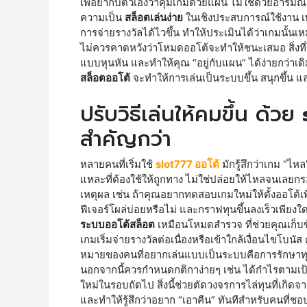
เพื่อย้ำกับตัวเองว่าคุมเกมด้วยแผน ไม่ใช่ด้วยอารม
ความเป็น
สล็อตเล่นง่าย
ในเชิงประสบการณ์ใช้งาน เพ
การจ่ายรางวัลได้ไวขึ้น ทำให้ประเมินได้ว่าเกมนั้นเ
ไม่ควรคาดหวังว่าโหมดออโต้จะทำให้ชนะเสมอ สิ่งท
แบบหุนหัน และทำให้คุณ “อยู่กับแผน” ได้ง่ายกว่าเดิม
สล็อตออโต้
จะทำให้การเล่นเป็นระบบขึ้น สนุกขึ้น 
ปรับวิธีเล่นให้คมขึ้น ด้วย
สำคัญกว่า
หลายคนที่เริ่มใช้
slot777 ออโต้
มักรู้สึกว่าเกม “ไหล
แหละที่ต้องใช้ให้ถูกทาง ไม่ใช่ปล่อยให้ไหลจนเลยกรอ
เหตุผล เช่น ถ้าคุณอยากทดสอบเกมใหม่ให้ตั้งออโต้เพี
ฟีเจอร์โผล่บ่อยหรือไม่ และกราฟทุนขึ้นลงเร็วเพียงใด
ระบบออโต้สล็อต
เหมือนโหมดสำรวจ ที่ช่วยคุณเก็บข้อม
เกมเริ่มจ่ายรางวัลต่อเนื่องหรือเข้าใกล้เงื่อนไขโบน
หมายของคนที่อยากเล่นแบบเป็นระบบคือการรักษาทุนใ
นอกจากนี้ควรกำหนดกติกาง่ายๆ เช่น ได้กำไรตามเป้
ใหม่ในรอบถัดไป สิ่งนี้ช่วยตัดวงจรการไล่ทุนที่เก
และทำให้รู้สึกว่าอยาก “เอาคืน” ทันทีสำหรับคนที่ช