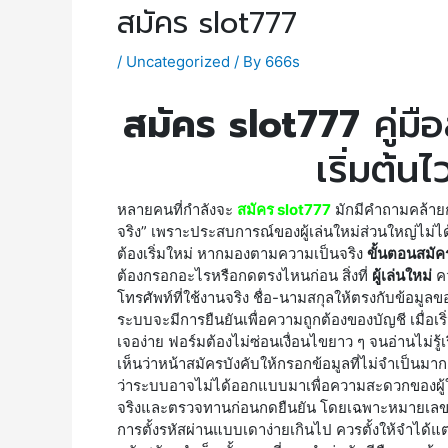
สมัคร slot777
/
Uncategorized
/ By
666s
สมัคร slot777
คู่มื
เริ่มต้นไ
หลายคนที่กำลังจะ
สมัคร slot777
มักมีคำถามคล้ายก
จริง” เพราะประสบการณ์ของผู้เล่นใหม่ส่วนใหญ่ไม่ไ
ต้องเริ่มใหม่ หากมองตามความเป็นจริง
ขั้นตอนสมัค
ต้องกรอกอะไรหรือกดตรงไหนก่อน สิ่งที่
ผู้เล่นใหม่
คว
โทรศัพท์ที่ใช้งานจริง ชื่อ-นามสกุลให้ตรงกับข้อมู
ระบบจะมีการยืนยันเพื่อความถูกต้องของบัญชี เมื่อเร
เจอง่าย ฟอร์มต้องไม่ซ่อนเงื่อนไขยาว ๆ จนอ่านไม่ร
เห็นว่าหน้าสมัครบังคับให้กรอกข้อมูลที่ไม่จำเป็น
ว่าระบบอาจไม่ได้ออกแบบมาเพื่อความสะดวกของผู้ใ
จริงและตรวจทานก่อนกดยืนยัน โดยเฉพาะหมายเลขโทรศัพ
การตั้งรหัสผ่านแบบเดาง่ายเกินไป ควรตั้งให้จำได้แ