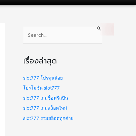
S
e
a
r
เรื่องล่าสุด
c
h
slot777 โปรทุนน้อย
f
โปรโมชั่น slot777
o
slot777 เกมซื้อฟรีสปิน
r
slot777 เกมสล็อตใหม่
:
slot777 รวมสล็อตทุกค่าย