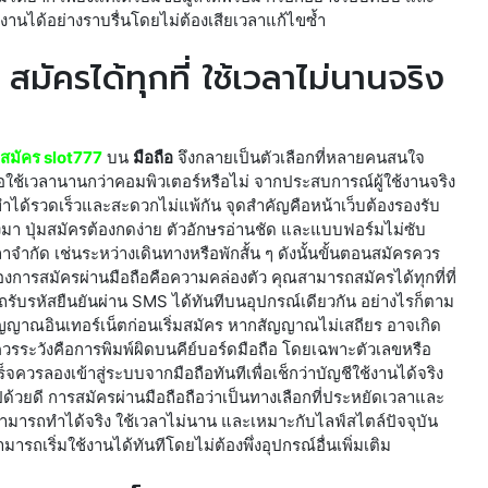
้งานได้อย่างราบรื่นโดยไม่ต้องเสียเวลาแก้ไขซ้ำ
สมัครได้ทุกที่ ใช้เวลาไม่นานจริง
สมัคร slot777
บน
มือถือ
จึงกลายเป็นตัวเลือกที่หลายคนสนใจ
ือใช้เวลานานกว่าคอมพิวเตอร์หรือไม่ จากประสบการณ์ผู้ใช้งานจริง
้รวดเร็วและสะดวกไม่แพ้กัน จุดสำคัญคือหน้าเว็บต้องรองรับ
ลงมา ปุ่มสมัครต้องกดง่าย ตัวอักษรอ่านชัด และแบบฟอร์มไม่ซับ
ลาจำกัด เช่นระหว่างเดินทางหรือพักสั้น ๆ ดังนั้นขั้นตอนสมัครควร
ของการสมัครผ่านมือถือคือความคล่องตัว คุณสามารถสมัครได้ทุกที่ที่
ถรับรหัสยืนยันผ่าน SMS ได้ทันทีบนอุปกรณ์เดียวกัน อย่างไรก็ตาม
ัญญาณอินเทอร์เน็ตก่อนเริ่มสมัคร หากสัญญาณไม่เสถียร อาจเกิด
ี่ควรระวังคือการพิมพ์ผิดบนคีย์บอร์ดมือถือ โดยเฉพาะตัวเลขหรือ
จควรลองเข้าสู่ระบบจากมือถือทันทีเพื่อเช็กว่าบัญชีใช้งานได้จริง
้วยดี การสมัครผ่านมือถือถือว่าเป็นทางเลือกที่ประหยัดเวลาและ
ามารถทำได้จริง ใช้เวลาไม่นาน และเหมาะกับไลฟ์สไตล์ปัจจุบัน
รถเริ่มใช้งานได้ทันทีโดยไม่ต้องพึ่งอุปกรณ์อื่นเพิ่มเติม