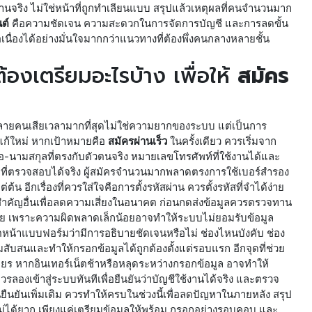
ช้งานจริง ไม่ใช่หน้าที่ถูกทำเลียนแบบ สรุปแล้วเหตุผลที่คนจำนวนมาก
นต์
คือความชัดเจน ความสะดวกในการจัดการบัญชี และการลดขั้น
่อเนื่องได้อย่างมั่นใจมากกว่าแนวทางที่ต้องพึ่งคนกลางหลายชั้น
้องเตรียมอะไรบ้าง เพื่อให้
สมัคร
้หลายคนเสียเวลามากที่สุดไม่ใช่ความยากของระบบ แต่เป็นการ
แก้ใหม่ หากเป้าหมายคือ
สมัครผ่านเร็ว
ในครั้งเดียว ควรเริ่มจาก
่อ-นามสกุลที่ตรงกับตัวตนจริง หมายเลขโทรศัพท์ที่ใช้งานได้และ
อที่ตรวจสอบได้จริง ผู้สมัครจำนวนมากพลาดตรงการใช้เบอร์สำรอง
ต่ต้น อีกเรื่องที่ควรใส่ใจคือการตั้งรหัสผ่าน ควรตั้งรหัสที่จำได้ง่าย
สสำคัญอื่นเพื่อลดความเสี่ยงในอนาคต ก่อนกดส่งข้อมูลควรตรวจทาน
้ง่าย เพราะความผิดพลาดเล็กน้อยอาจทำให้ระบบไม่ยอมรับข้อมูล
เกตหน้าแบบฟอร์มว่ามีการอธิบายชัดเจนหรือไม่ ช่องไหนบังคับ ช่อง
บสนและทำให้กรอกข้อมูลได้ถูกต้องตั้งแต่รอบแรก อีกจุดที่ช่วย
สถียร หากอินเทอร์เน็ตช้าหรือหลุดระหว่างกรอกข้อมูล อาจทำให้
รลองเข้าสู่ระบบทันทีเพื่อยืนยันว่าบัญชีใช้งานได้จริง และตรวจ
ยืนยันเพิ่มเติม ควรทำให้ครบในช่วงนี้เพื่อลดปัญหาในภายหลัง สรุป
่ได้ยาก เพียงแค่เตรียมข้อมูลให้พร้อม กรอกอย่างรอบคอบ และ