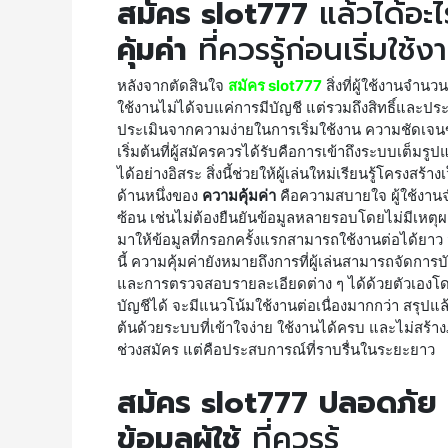
สมัคร slot777
แล้วได้อะไ
คุ้มค่า
ที่ควรรู้ก่อนเริ่มใช้ง
หลังจากตัดสินใจ
สมัคร slot777
สิ่งที่ผู้ใช้งานจำน
ใช้งานไม่ได้จบแค่การมีบัญชี แต่รวมถึงสิทธิ์และประ
ประเมินจากความง่ายในการเริ่มใช้งาน ความชัดเจนขอ
เริ่มต้นที่ผู้สมัครควรได้รับคือการเข้าถึงระบบเต็ม
ได้อย่างอิสระ สิ่งนี้ช่วยให้ผู้เล่นใหม่เรียนรู้โครง
ด้านหนึ่งของ
ความคุ้มค่า
คือความสบายใจ ผู้ใช้งาน
ซ้อน เช่นไม่ต้องยืนยันข้อมูลหลายรอบโดยไม่มีเหตุ
มาให้ข้อมูลที่กรอกครั้งแรกสามารถใช้งานต่อได้ยาว
นี้ ความคุ้มค่ายังหมายถึงการที่ผู้เล่นสามารถจัดการบ
และการตรวจสอบรายละเอียดต่าง ๆ ได้ด้วยตัวเองโดยไม่
บัญชีได้ จะมีแนวโน้มใช้งานต่อเนื่องมากกว่า สรุปแ
ต้นด้วยระบบที่เข้าใจง่าย ใช้งานได้ครบ และไม่สร้างภา
ช่วงสมัคร แต่คือประสบการณ์ที่ราบรื่นในระยะยาว
สมัคร slot777
ปลอดภัย
ข้อมูลผู้ใช้
ที่ควรรู้