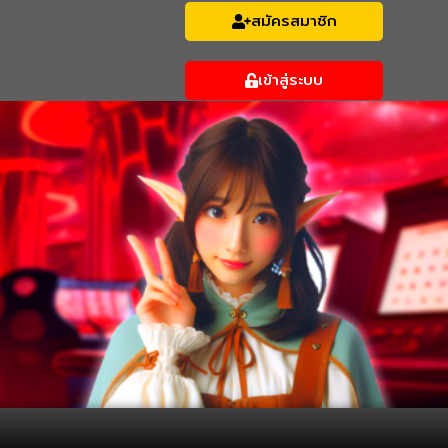
สมัครสมาชิก
เข้าสู่ระบบ