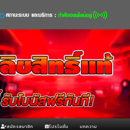
สมัครสมาชิก
โปรโมชั่น
บทความ